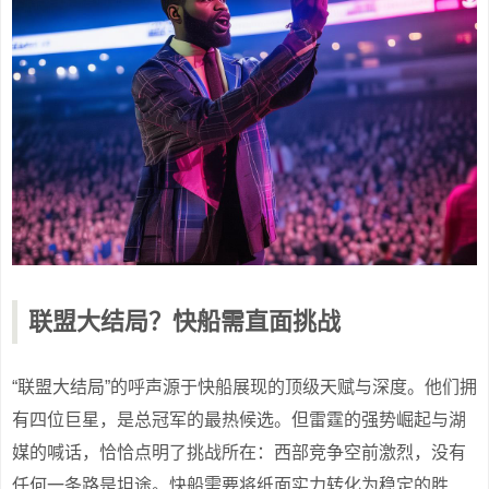
联盟大结局？快船需直面挑战
“联盟大结局”的呼声源于快船展现的顶级天赋与深度。他们拥
有四位巨星，是总冠军的最热候选。但雷霆的强势崛起与湖
媒的喊话，恰恰点明了挑战所在：西部竞争空前激烈，没有
任何一条路是坦途。快船需要将纸面实力转化为稳定的胜