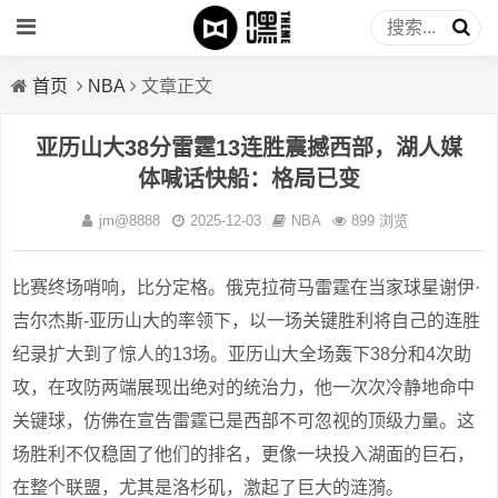
首页
NBA
文章正文
亚历山大38分雷霆13连胜震撼西部，湖人媒
体喊话快船：格局已变
jm@8888
2025-12-03
NBA
899 浏览
比赛终场哨响，比分定格。俄克拉荷马雷霆在当家球星谢伊·
吉尔杰斯-亚历山大的率领下，以一场关键胜利将自己的连胜
纪录扩大到了惊人的13场。亚历山大全场轰下38分和4次助
攻，在攻防两端展现出绝对的统治力，他一次次冷静地命中
关键球，仿佛在宣告雷霆已是西部不可忽视的顶级力量。这
场胜利不仅稳固了他们的排名，更像一块投入湖面的巨石，
在整个联盟，尤其是洛杉矶，激起了巨大的涟漪。