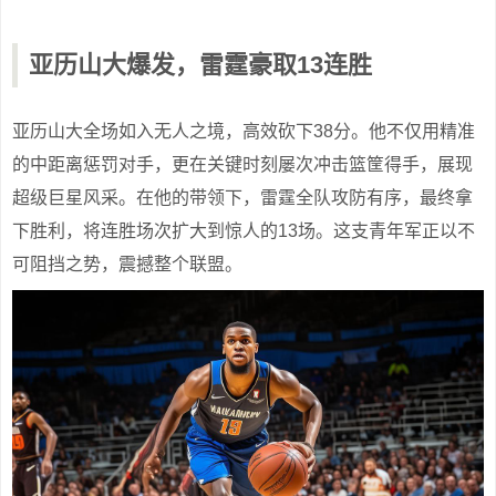
亚历山大爆发，雷霆豪取13连胜
亚历山大全场如入无人之境，高效砍下38分。他不仅用精准
的中距离惩罚对手，更在关键时刻屡次冲击篮筐得手，展现
超级巨星风采。在他的带领下，雷霆全队攻防有序，最终拿
下胜利，将连胜场次扩大到惊人的13场。这支青年军正以不
可阻挡之势，震撼整个联盟。