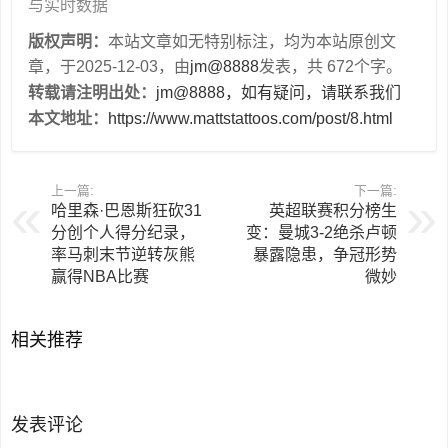
与实时数据
版权声明：
本站文章如无特别标注，均为本站原创文
章，于2025-12-03，由
jm@8888
发表，共 672个字。
转载请注明出处：
jm@8888，如有疑问，请联系我们
本文地址：
https://www.mattstattoos.com/post/8.html
上一篇:
下一篇:
哈里森·巴恩斯狂砍31
英超联赛积分榜生
分创个人得分纪录，
变：曼城3-2绝杀卢顿
率马刺末节逆转灰熊
暴露隐患，争冠形势
赢得NBA比赛
微妙
相关推荐
发表评论